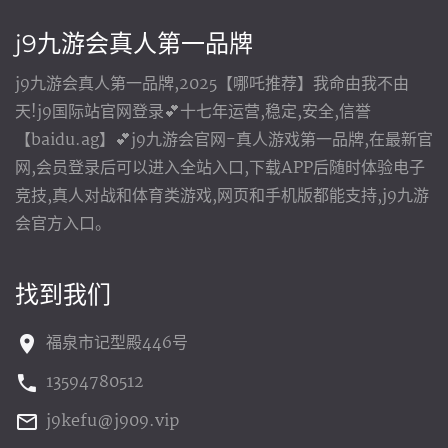
j9九游会真人第一品牌
j9九游会真人第一品牌,2025【哪吒推荐】我命由我不由
天!j9国际站官网登录💕十七年运营,稳定,安全,信誉
【baidu.ag】💕j9九游会官网-真人游戏第一品牌,在最新官
网,会员登录后可以进入全站入口,下载APP后随时体验电子
竞技,真人对战和体育类游戏,网页和手机版都能支持,j9九游
会官方入口。
找到我们
福泉市记型殿446号
13594780512
j9kefu@j909.vip