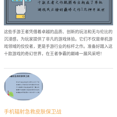
这些手游王者凭借着卓越的品质、创新的玩法和无与伦比的
沉浸感，为玩家提供了非凡的游戏体验。它们不仅是单机游
戏领域的佼佼者，更是手游行业的标杆之作。准备好踏入这
十款游戏的奇幻世界，在王者争霸的巅峰一展风采吧！
手机辐射急救皮肤保卫战