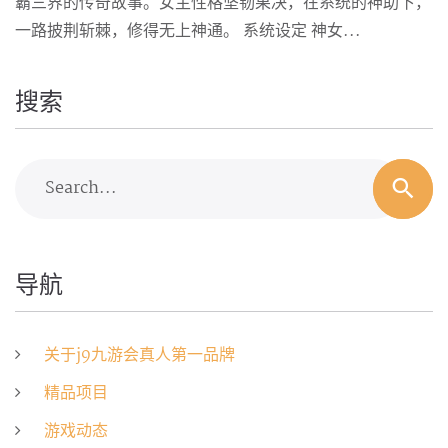
霸三界的传奇故事。女主性格坚韧果决，在系统的神助下，
一路披荆斩棘，修得无上神通。 系统设定 神女...
搜索
Search...
导航
关于j9九游会真人第一品牌
精品项目
游戏动态