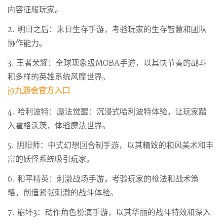
内容征服玩家。
2. 明日之后：末日生存手游，考验玩家的生存智慧和团队
协作能力。
3. 王者荣耀：全球现象级MOBA手游，以其快节奏的战斗
和多样的英雄系统风靡世界。
j9九游会官方入口
4. 哈利波特：魔法觉醒：沉浸式哈利波特体验，让玩家踏
入霍格沃茨，体验魔法世界。
5. 阴阳师：中式幻想回合制手游，以其精致的和风美术和丰
富的妖怪系统吸引玩家。
6. 和平精英：刺激战场手游，考验玩家的枪法和战术策
略，创造紧张刺激的战斗体验。
7. 崩坏3：动作角色扮演手游，以其华丽的战斗特效和深入