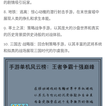
的剧情吸引玩家。
8. 地铁：逃离：惊心动魄的潜行射击手游，在末世废墟中
展现人类的挣扎和求生本能。
9. 率土之滨：策略战争手游，以其庞大的沙盘世界和真实
的历史背景提供史诗般的对战体验。
10. 三国志·战略版：回合制策略手游，以其丰富的武将系统
和拟真的战场展现三国时代的尔虞我诈。