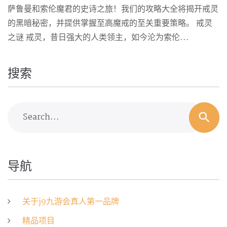
萨鲁曼和索伦魔君的史诗之旅！我们的攻略大全将揭开戒灵
的黑暗秘密，并提供掌握至高魔戒的至关重要策略。 戒灵
之谜 戒灵，昔日强大的人类领主，如今沦为索伦...
搜索
Search...
导航
关于j9九游会真人第一品牌
精品项目