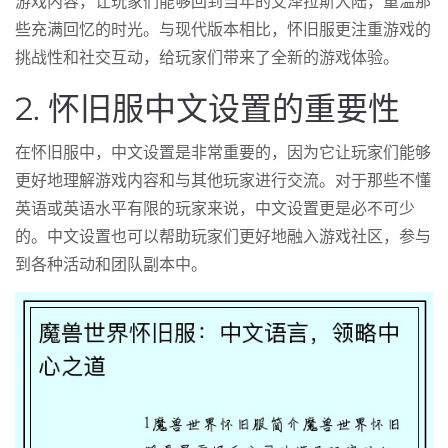
游戏内容，让玩家们能够回到当年的艾泽拉斯大陆，重温那
些充满回忆的时光。与现代版本相比，怀旧服更注重游戏的
挑战性和社交互动，给玩家们带来了全新的游戏体验。
2. 怀旧服中文设置的重要性
在怀旧服中，中文设置是非常重要的，因为它让玩家们能够
更好地理解游戏内容和与其他玩家进行交流。对于那些不懂
英语或英语水平有限的玩家来说，中文设置更是必不可少
的。中文设置也可以帮助玩家们更好地融入游戏社区，参与
到各种活动和团队副本中。