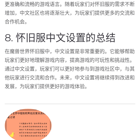
更准确和流畅的游戏语言。随着玩家们对怀旧服的需求不断
增加，中文社区也将逐渐壮大，为玩家们提供更多的交流和
合作机会。
8. 怀旧服中文设置的总结
在魔兽世界怀旧服中，中文设置是非常重要的。它能够帮助
玩家们更好地理解游戏内容，提高游戏的可玩性和挑战性。
通过中文设置，玩家们可以更好地参与到游戏社区中，与其
他玩家进行交流和合作。未来，中文设置将继续得到改进和
发展，为玩家们提供更好的游戏体验。